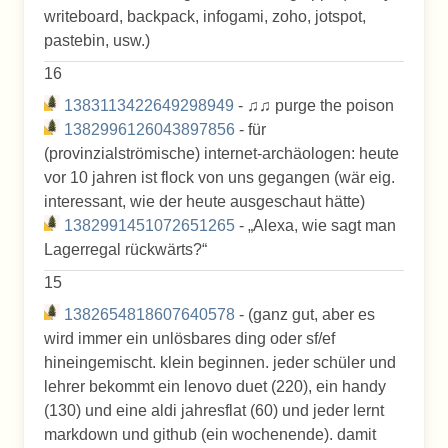
writeboard, backpack, infogami, zoho, jotspot,
pastebin, usw.)
16
1383113422649298949
- ♫♫ purge the poison
1382996126043897856
- für
(provinzialströmische) internet-archäologen: heute
vor 10 jahren ist flock von uns gegangen (wär eig.
interessant, wie der heute ausgeschaut hätte)
1382991451072651265
- „Alexa, wie sagt man
Lagerregal rückwärts?“
15
1382654818607640578
- (ganz gut, aber es
wird immer ein unlösbares ding oder sf/ef
hineingemischt. klein beginnen. jeder schüler und
lehrer bekommt ein lenovo duet (220), ein handy
(130) und eine aldi jahresflat (60) und jeder lernt
markdown und github (ein wochenende). damit