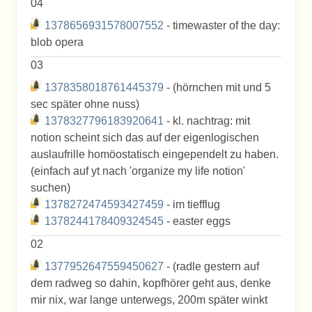
04
1378656931578007552
- timewaster of the day:
blob opera
03
1378358018761445379
- (hörnchen mit und 5
sec später ohne nuss)
1378327796183920641
- kl. nachtrag: mit
notion scheint sich das auf der eigenlogischen
auslaufrille homöostatisch eingependelt zu haben.
(einfach auf yt nach 'organize my life notion'
suchen)
1378272474593427459
- im tiefflug
1378244178409324545
- easter eggs
02
1377952647559450627
- (radle gestern auf
dem radweg so dahin, kopfhörer geht aus, denke
mir nix, war lange unterwegs, 200m später winkt