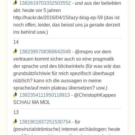
1382619703332503552
- und aus der beliebten
abt. heute vor 5 jahren
http://hackr.de/2016/04/15/lazy-blog-ep-59 (das ist
noch offen, leider, das beisst uns ja gerade derzeit
ins behind usw.)
14
1382395708368642048
- @mspro vor dem
vertrauen kommt sicher auch so eine pragmatik
der sprache und des blickwinkels (für was wär das
grundsätzlich/wie für mich spezifisch überhaupt
nützlich? kann ich die aussagen in meine
sprache/auf mein plateau übersetzen? usw.)
1382354111950118913
- @ChristophKappes
SCHAU MA MOL
13
1381901837251530754
- für
(provinzialströmische) internet-archäologen: heute