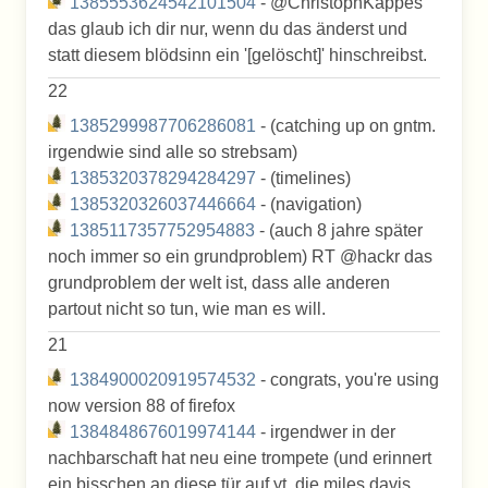
1385553624542101504
- @ChristophKappes
das glaub ich dir nur, wenn du das änderst und
statt diesem blödsinn ein '[gelöscht]' hinschreibst.
22
1385299987706286081
- (catching up on gntm.
irgendwie sind alle so strebsam)
1385320378294284297
- (timelines)
1385320326037446664
- (navigation)
1385117357752954883
- (auch 8 jahre später
noch immer so ein grundproblem) RT @hackr das
grundproblem der welt ist, dass alle anderen
partout nicht so tun, wie man es will.
21
1384900020919574532
- congrats, you're using
now version 88 of firefox
1384848676019974144
- irgendwer in der
nachbarschaft hat neu eine trompete (und erinnert
ein bisschen an diese tür auf yt, die miles davis