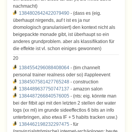
nachmacht)
1384802642422079490
- (dass es (eig.
überhaupt nirgends, auf t ist es ja nur
dromologisch granularisiert) den kontext nicht als
beigepackte monade gibt, ist überhaupt so ein
anderes grundproblem. aber als klassifikation für
die effekte ist vl. schon einiges gewonnen)
20
1384554296088408064
- (tim channelt
personal trainer realness oder so) #appleevent
1384507581427765248
- construction
1384489637750747137
- amazon salon
1384487266840576005
- (nts: eig. könnte man
bei der fitbit api mit den letzten 2 stellen der water
logs (xx ml) im grunde sideeffectlos 6 bits an info
unterbringen, also etwa IF + 5 habits tracken usw.)
1384462198232297475
- für
(provinzialströmische) internet-archäologen: heute