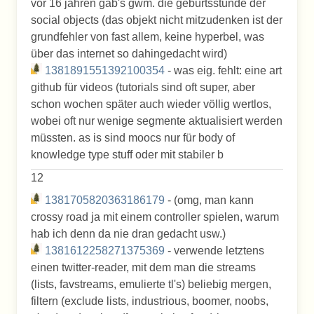
vor 16 jahren gab's gwm. die geburtsstunde der
social objects (das objekt nicht mitzudenken ist der
grundfehler von fast allem, keine hyperbel, was
über das internet so dahingedacht wird)
1381891551392100354
- was eig. fehlt: eine art
github für videos (tutorials sind oft super, aber
schon wochen später auch wieder völlig wertlos,
wobei oft nur wenige segmente aktualisiert werden
müssten. as is sind moocs nur für body of
knowledge type stuff oder mit stabiler b
12
1381705820363186179
- (omg, man kann
crossy road ja mit einem controller spielen, warum
hab ich denn da nie dran gedacht usw.)
1381612258271375369
- verwende letztens
einen twitter-reader, mit dem man die streams
(lists, favstreams, emulierte tl's) beliebig mergen,
filtern (exclude lists, industrious, boomer, noobs,