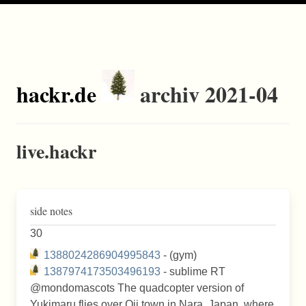
hackr.de
archiv 2021-04
live.hackr
side notes
30
1388024286904995843
- (gym)
1387974173503496193
- sublime RT
@mondomascots The quadcopter version of
Yukimaru flies over Oji town in Nara, Japan, where