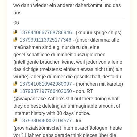
wo dann wieder ein anderer daherkommt und das
aus
06
1379440667768786946
- (knuuuusprige chips)
1379391113925177346
- (unser dilemma: alle
maßnahmen sind eig. nur dazu da, eine
gesellschaftliche dummheit auszugleichen
(intelligente brauchen keine, weil jeder von alleine
das richtige (meistens: einfach etwas nicht tun) tun
würde). aber je dümmer die gesellschaft, desto dü
1379410810942980097
- (hörnchen mit karotte)
1379387197766402050
- ooh. RT
@waxpancake Yahoo's still out there doing what
they do best: deleting an unimaginable amount of
internet history with 30 days' notice.
1379330440302104577
- für
(provinzialströmische) internet-archäologen: heute
vor 11 jahren gabs gerade think pieces über die