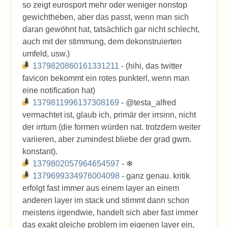
so zeigt eurosport mehr oder weniger nonstop
gewichtheben, aber das passt, wenn man sich
daran gewöhnt hat, tatsächlich gar nicht schlecht,
auch mit der stimmung, dem dekonstruierten
umfeld, usw.)
1379820860161331211
- (hihi, das twitter
favicon bekommt ein rotes punkterl, wenn man
eine notification hat)
1379811996137308169
- @testa_alfred
vermachtet ist, glaub ich, primär der irrsinn, nicht
der irrtum (die formen würden nat. trotzdem weiter
variieren, aber zumindest bliebe der grad gwm.
konstant).
1379802057964654597
- ❄
1379699334976004098
- ganz genau. kritik
erfolgt fast immer aus einem layer an einem
anderen layer im stack und stimmt dann schon
meistens irgendwie, handelt sich aber fast immer
das exakt gleiche problem im eigenen layer ein,