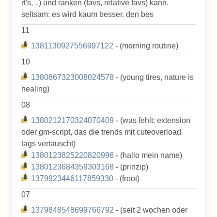
rt's, ..) und ranken (favs, relative favs) kann.
seltsam: es wird kaum besser. den bes
11
1381130927556997122
- (morning routine)
10
1380867323008024578
- (young tires, nature is
healing)
08
1380212170324070409
- (was fehlt: extension
oder gm-script, das die trends mit cuteoverload
tags vertauscht)
1380123825220820996
- (hallo mein name)
1380123684359303168
- (prinzip)
1379923446117859330
- (froot)
07
1379848548699766792
- (seit 2 wochen oder