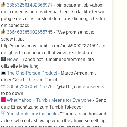
336532561482366977
- bin gespannt ob yahoo
noch einen yahoo reader nachlegt. so lackluster wie
google derzeit ist besteht durchaus die möglichk. für
ein comeback
336463385002655745
- "We promise not to
screw it up."
http://marissamayr.tumblr.com/post/50902274591/im-
delighted-to-announce-that-weve-reached-an …
News
- Yahoo hat Tumblr übernommen, die
offizielle Mitteilung.
The One-Person Product
- Marco Arment mit
einer Geschichte von Tumblr.
336567207054155776
- @txd hi, cardero seems
to be down.
What Yahoo + Tumblr Means for Everyone
- Ganz
gute Einschätzung zum Tumblr Takeover.
You should buy the book
- "There are authors and
actors who only show up when they have something