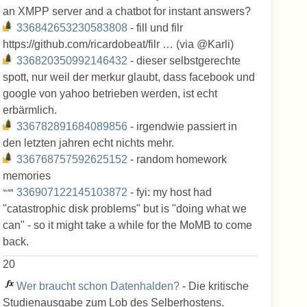
an XMPP server and a chatbot for instant answers?
336842653230583808
- fill und filr
https://github.com/ricardobeat/filr … (via @Karli)
336820350992146432
- dieser selbstgerechte
spott, nur weil der merkur glaubt, dass facebook und
google von yahoo betrieben werden, ist echt
erbärmlich.
336782891684089856
- irgendwie passiert in
den letzten jahren echt nichts mehr.
336768757592625152
- random homework
memories
336907122145103872
- fyi: my host had
"catastrophic disk problems" but is "doing what we
can" - so it might take a while for the MoMB to come
back.
20
Wer braucht schon Datenhalden?
- Die kritische
Studienausgabe zum Lob des Selberhostens.