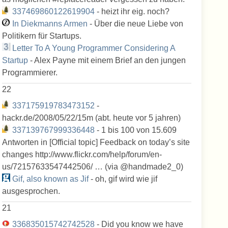
337469860122619904
- heizt ihr eig. noch?
In Diekmanns Armen
- Über die neue Liebe von
Politikern für Startups.
Letter To A Young Programmer Considering A
Startup
- Alex Payne mit einem Brief an den jungen
Programmierer.
22
337175919783473152
-
hackr.de/2008/05/22/15m (abt. heute vor 5 jahren)
337139767999336448
- 1 bis 100 von 15.609
Antworten in [Official topic] Feedback on today’s site
changes http://www.flickr.com/help/forum/en-
us/72157633547442506/ … (via @handmade2_0)
Gif, also known as Jif
- oh, gif wird wie jif
ausgesprochen.
21
336835015742742528
- Did you know we have