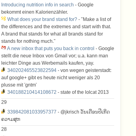
Introducing nutrition info in search
- Google
bekommt einen Kalorienzähler.
What does your brand stand for?
- "Make a list of
the differences and the extremes and start with that.
A brand that stands for what all brands stand for
stands for nothing much."
A new inbox that puts you back in control
- Google
stellt die neue Inbox von Gmail vor; u.a. kann man
leichter Dinge aus Werbemails kaufen, yay.
340202465523822594
- von wegen geisterstadt:
auf google+ gibt es heute nicht weniger als 20
plusse mit 'gntm'
340188210414108672
- state of the lolcat 2013
29
339842081033957377
- @jkrisch ວັນເດືອນປີເກີດ
ຄວາມສຸກ
28