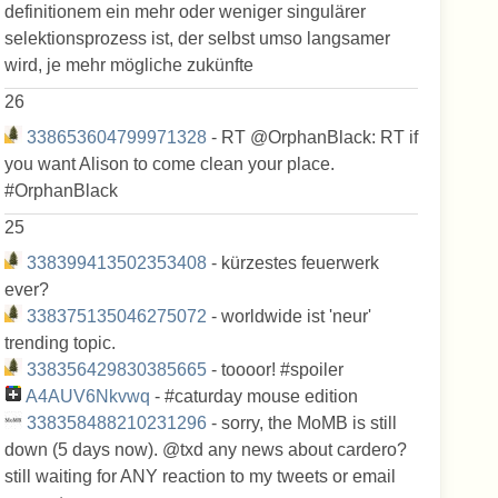
definitionem ein mehr oder weniger singulärer
selektionsprozess ist, der selbst umso langsamer
wird, je mehr mögliche zukünfte
26
338653604799971328
- RT @OrphanBlack: RT if
you want Alison to come clean your place.
#OrphanBlack
25
338399413502353408
- kürzestes feuerwerk
ever?
338375135046275072
- worldwide ist 'neur'
trending topic.
338356429830385665
- toooor! #spoiler
A4AUV6Nkvwq
- #caturday mouse edition
338358488210231296
- sorry, the MoMB is still
down (5 days now). @txd any news about cardero?
still waiting for ANY reaction to my tweets or email