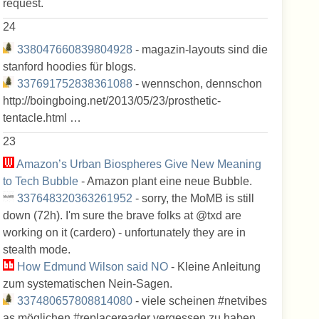
request.
24
338047660839804928
- magazin-layouts sind die
stanford hoodies für blogs.
337691752838361088
- wennschon, dennschon
http://boingboing.net/2013/05/23/prosthetic-
tentacle.html …
23
Amazon’s Urban Biospheres Give New Meaning
to Tech Bubble
- Amazon plant eine neue Bubble.
337648320363261952
- sorry, the MoMB is still
down (72h). I'm sure the brave folks at @txd are
working on it (cardero) - unfortunately they are in
stealth mode.
How Edmund Wilson said NO
- Kleine Anleitung
zum systematischen Nein-Sagen.
337480657808814080
- viele scheinen #netvibes
as möglichen #replacereader vergessen zu haben.