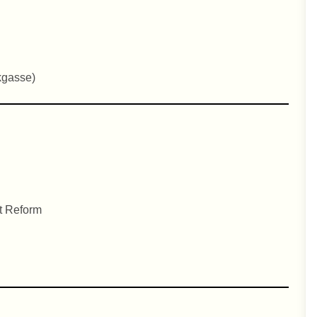
kgasse)
t Reform