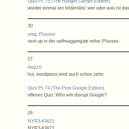
Quiz Pt. 75 (The Hunger Games Edition)
wieder einmal ein bilderrätsl: wer oder was ist da
30
omg, Plusses
next up in der selfreaggregate reihe: Plusses
27
#wp10
hui, wordpress wird auch schon zehn.
Quiz Pt. 74 (The Post Google Edition)
offenes Quiz: Who will disrupt Google?
26
NYR3-KW21
NYR3-KW21