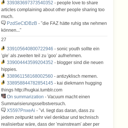
339383697373540352
- people love to share
articles complaining about other people sharing too
much.
PzdSeCtDBzB
- "die FAZ hätte ruhig stw nehmen
können... "
27
339105640800722946
- sonic youth sollte ein
'gle' als zweiten teil zu 'goo' aufnehmen.
339004443599204352
- blogger sind die neuen
hippies.
338961158168002560
- antizyklisch memen.
338958844782854145
- kai diekmann hugging
things http://hugkai.tumblr.com
On summarization
- Vacuum macht einen
Summarisierungsselbstversuch.
X5597PnxeAi
- "vl. liegt das daran, dass zu
jedem zeitpunkt sehr viel denkbar und technisch
realisierbar wäre, dass der 'mainstream' aber per