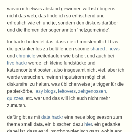
wovon ich etwas abstand gewinnen will ist übrigens
nicht das web, das finde ich so erfrischend und
erfreulich wie eh und je, sondern den diskurs darüber
und die themen der sogenannten ‘netzgemeinde’.
für hackr bedeutet das, dass die chronistenpflicht bzw.
die gedankenlos zu befüllenden ströme
shared
,
news
und
chronicle
weiterlaufen wie bisher, und auch bei
live.hackr
werde ich kleine fundstücke und
katzencontent posten, also insgesamt nicht viel, aber ich
werde versuchen, meinen inputstrom möglichst
diskursfrei zu halten, was üblicherweise ja trigger für die
papierkörbe,
lazy blogs
,
leftovers
,
zeitgenossen
,
quizzes
, etc. war und das will ich euch nicht mehr
zumuten.
dafür gibt es mit
data.hackr
eine neue blog season zum
thema small data, ein bisschen dazu
hier
. ein gedanke
dabei ist, dass es vl. psychohygienisch ganz wohltuend