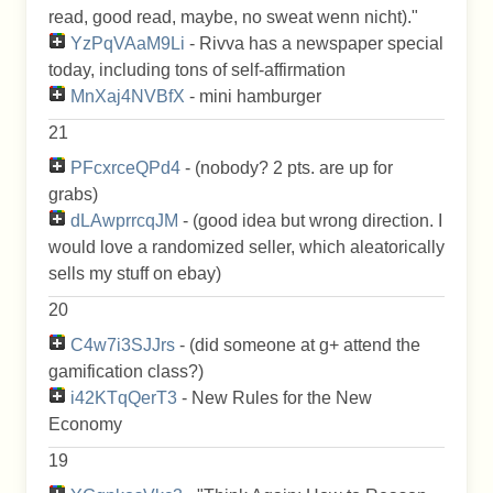
read, good read, maybe, no sweat wenn nicht). "
YzPqVAaM9Li
- Rivva has a newspaper special
today, including tons of self-affirmation
MnXaj4NVBfX
- mini hamburger
21
PFcxrceQPd4
- (nobody? 2 pts. are up for
grabs)
dLAwprrcqJM
- (good idea but wrong direction. I
would love a randomized seller, which aleatorically
sells my stuff on ebay)
20
C4w7i3SJJrs
- (did someone at g+ attend the
gamification class?)
i42KTqQerT3
- New Rules for the New
Economy
19