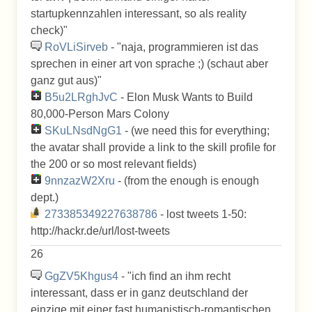
startupkennzahlen interessant, so als reality
check) "
RoVLiSirveb
- "naja, programmieren ist das
sprechen in einer art von sprache ;) (schaut aber
ganz gut aus) "
B5u2LRghJvC
- Elon Musk Wants to Build
80,000-Person Mars Colony
SKuLNsdNgG1
- (we need this for everything;
the avatar shall provide a link to the skill profile for
the 200 or so most relevant fields)
9nnzazW2Xru
- (from the enough is enough
dept.)
273385349227638786
- lost tweets 1-50:
http://hackr.de/url/lost-tweets
26
GgZV5Khgus4
- "ich find an ihm recht
interessant, dass er in ganz deutschland der
einzige mit einer fast humanistisch-romantischen