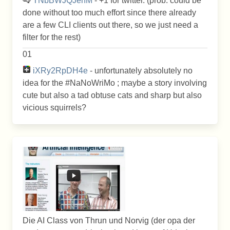
TNbBWJQJehM
- +1 for twitter. (prob. could be
done without too much effort since there already
are a few CLI clients out there, so we just need a
filter for the rest)
01
iXRy2RpDH4e
- unfortunately absolutely no
idea for the #NaNoWriMo ; maybe a story involving
cute but also a tad obtuse cats and sharp but also
vicious squirrels?
Die AI Class von Thrun und Norvig (der opa der