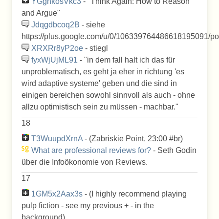
YGgnkosVkc3
- "Think Again: How to Reason
and Argue"
Jdqgdbcoq2B
- siehe
https://plus.google.com/u/0/106339764486618195091/p
XRXRr8yP2oe
- stiegl
fyxWjUjML91
- "in dem fall halt ich das für
unproblematisch, es geht ja eher in richtung 'es
wird adaptive systeme' geben und die sind in
einigen bereichen sowohl sinnvoll als auch - ohne
allzu optimistisch sein zu müssen - machbar."
18
T3WuupdXrnA
- (Zabriskie Point, 23:00 #br)
What are professional reviews for?
- Seth Godin
über die Infoökonomie von Reviews.
17
1GM5x2Aax3s
- (I highly recommend playing
pulp fiction - see my previous + - in the
background)