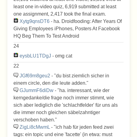
least one in-video quiz, 6,919 submitted at least
one assignment, 2,417 took the final exam.
Xytg9qnsDT6
- ha. Droidfooding: After Years Of
Giving Employees iPhones, Posters At Facebook
HQ Beg Them To Test Android
24
eysbLU1TDgJ
- omg cat
22
JGf69m8geu2
- "du bist ziemlich sicher in
einem circle, den die leute adden. "
GJummF6diDw
- "ha. interessant, wie der
kerngedanke/die frage noch immer stimmt, wie
sich aber lediglich die 'schlachtfelder' für uns als
die immer noch gleichen säbelzahntiger
verschoben haben."
ZigLi8cMwmL
- "ich hab für jeden feed zwei
tags: ein topic und eine 'facette' (in etwa: must