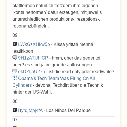
plattformen natürlich trotzdem ihre eigenen
'kontainerformen' dafür erzeugen, mit jeweils
unterschiedlichen produktions-, rezeptions-,
resonanzbündeln.
09
LWkGzXHkw5p
- Kissa yrittää mennä
laatikkoon
9H1zATUhiGP
- hmm, eher das gegenteil,
oder? es sind ja im grunde auflösungen.
ekDZtjaU27h
- ist die read only oder read/write?
Obama's Tech Team Was Firing On All
Cylinders
- devoha: Techdirt über die Technik
hinter der US-Wahl.
08
ByrdjMpj4fA
- Los Ninos Del Parque
07