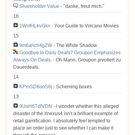
Shareholder Value
- "danke, freut mich."
16
1WnfHLkvGkn
- Your Guide to Volcano Movies
15
9m6ahch4gZW
- The White Shadow
Goodbye to Daily Deals? Groupon Emphasizes
Always-On Deals.
- Oh Mann, Groupon pivotiert zu
Dauerdeals.
14
KPmSD6ooS6j
- Scheming boxes
13
9UoH6TdfVDN
- I wonder whether this alleged
disaster of the #nexus4 isn't a brilliant example of
retail gamification. I absolutely feel tempted to
place an order just to see whether I can make it