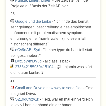
Punkte, Linien, Listen
- Die Zeit stellt einige
Projekte auf Basis der Zeit API vor.
28
Google und die Linke
- "ich finde das format
sehr gelungen. beschreibung eines empirischen
phänomens mit problematischem symptom.
einführung einer ‘non-trivialen’ (in diesem fall
historischen) differenz"
eCv9nAELSyd
- "kleiner typo: du hast toll statt
troll geschrieben. "
LyxSpWmDVJd
- ai class is back
273842155930415104
- @benjamin was stört
dich daran konkret?
27
Gmail and Drive a new way to send files
- Gmail
integriert Drive.
S219dQ9zv1k
- "(eig. wär eh mal ein vergleich
tel aviv | berlin anhand einiger harter