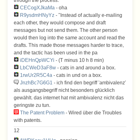
through the process.
CECogXJkaMa
- oha
R9ysdmHNyYz
- "Instead of actually e-mailing
each other, they would compose and draft
messages but not send them. The other person
would then log into the same account and read the
drafts. This made those messages harder to trace,
and the tactic has been used in the pa
iDEHnQpWCYi
- (T minus 10 h 8 min)
LbCWeD3aF8w
- cats in and around a box.
1rwUr2R5C4a
- cats in und on a box.
JnzhBc7G6G1
- ich find den begriff 'ambivalenz'
als ausgangsbegriff nicht besonders glücklich
gewählt. das internet hat mit ambivalenz nicht das
geringste zu tun.
The Patent Problem
- Wired über die Troubles
with patents.
12