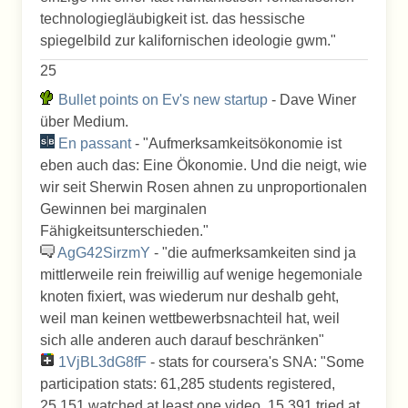
technologiegläubigkeit ist. das hessische
spiegelbild zur kalifornischen ideologie gwm. "
25
Bullet points on Ev's new startup
- Dave Winer
über Medium.
En passant
- "Aufmerksamkeitsökonomie ist
eben auch das: Eine Ökonomie. Und die neigt, wie
wir seit Sherwin Rosen ahnen zu unproportionalen
Gewinnen bei marginalen
Fähigkeitsunterschieden."
AgG42SirzmY
- "die aufmerksamkeiten sind ja
mittlerweile rein freiwillig auf wenige hegemoniale
knoten fixiert, was wiederum nur deshalb geht,
weil man keinen wettbewerbsnachteil hat, weil
sich alle anderen auch darauf beschränken"
1VjBL3dG8fF
- stats for coursera's SNA: "Some
participation stats: 61,285 students registered,
25,151 watched at least one video, 15,391 tried at