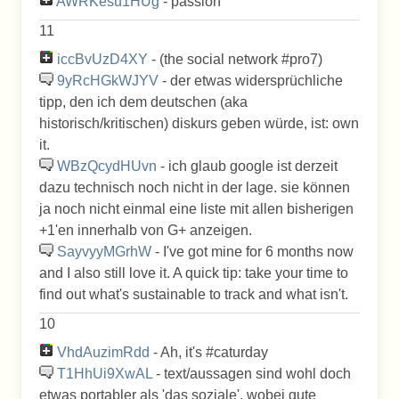
AWRKesu1HUg
- passion
11
iccBvUzD4XY
- (the social network #pro7)
9yRcHGkWJYV
- der etwas widersprüchliche
tipp, den ich dem deutschen (aka
historisch/kritischen) diskurs geben würde, ist: own
it.
WBzQcydHUvn
- ich glaub google ist derzeit
dazu technisch noch nicht in der lage. sie können
ja noch nicht einmal eine liste mit allen bisherigen
+1'en innerhalb von G+ anzeigen.
SayvyyMGrhW
- I've got mine for 6 months now
and I also still love it. A quick tip: take your time to
find out what's sustainable to track and what isn't.
10
VhdAuzimRdd
- Ah, it's #caturday
T1HhUi9XwAL
- text/aussagen sind wohl doch
etwas portabler als 'das soziale'. wobei gute