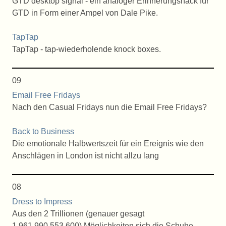
GTD desktop signal - ein analoger Erinnerungshack für
GTD in Form einer Ampel von Dale Pike.
TapTap
TapTap - tap-wiederholende knock boxes.
09
Email Free Fridays
Nach den Casual Fridays nun die Email Free Fridays?
Back to Business
Die emotionale Halbwertszeit für ein Ereignis wie den
Anschlägen in London ist nicht allzu lang
08
Dress to Impress
Aus den 2 Trillionen (genauer gesagt
1,961,990,553,600) Möglichkeiten sich die Schuhe