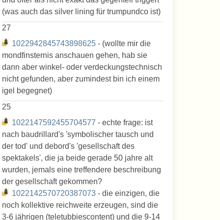
(was auch das silver lining für trumpundco ist)
27
1022942845743898625
- (wollte mir die
mondfinsternis anschauen gehen, hab sie
dann aber winkel- oder verdeckungstechnisch
nicht gefunden, aber zumindest bin ich einem
igel begegnet)
25
1022147592455704577
- echte frage: ist
nach baudrillard's 'symbolischer tausch und
der tod' und debord's 'gesellschaft des
spektakels', die ja beide gerade 50 jahre alt
wurden, jemals eine treffendere beschreibung
der gesellschaft gekommen?
1022142570720387073
- die einzigen, die
noch kollektive reichweite erzeugen, sind die
3-6 jährigen (teletubbiescontent) und die 9-14