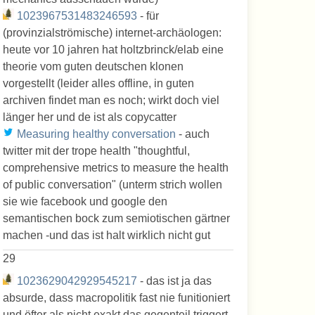
1023967531483246593
- für
(provinzialströmische) internet-archäologen:
heute vor 10 jahren hat holtzbrinck/elab eine
theorie vom guten deutschen klonen
vorgestellt (leider alles offline, in guten
archiven findet man es noch; wirkt doch viel
länger her und de ist als copycatter
Measuring healthy conversation
- auch
twitter mit der trope health "thoughtful,
comprehensive metrics to measure the health
of public conversation" (unterm strich wollen
sie wie facebook und google den
semantischen bock zum semiotischen gärtner
machen -und das ist halt wirklich nicht gut
29
1023629042929545217
- das ist ja das
absurde, dass macropolitik fast nie funitioniert
und öfter als nicht exakt das gegenteil triggert