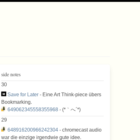
side notes
30
Save for Later
- Eine Art Think-piece übers
Bookmarking.
649062345558355968
- (*｀へ´*)
29
648916200966242304
- chromecast audio
war die einzige irgendwie gute idee.