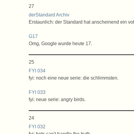
27
derStandard Archiv
Erstaunlich: der Standard hat anscheinend ein vol
G17
Omg, Google wurde heute 17.
25
FYI 034
fyi: noch eine neue serie: die schlimmsten.
FYI 033
fyi: neue serie: angry birds.
24
FYI 032
fyi: bots can't handle the truth.