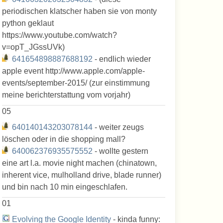
periodischen klatscher haben sie von monty
python geklaut
https://www.youtube.com/watch?
v=opT_JGssUVk)
641654898887688192
- endlich wieder
apple event http://www.apple.com/apple-
events/september-2015/ (zur einstimmung
meine berichterstattung vom vorjahr)
05
640140143203078144
- weiter zeugs
löschen oder in die shopping mall?
640062376935575552
- wollte gestern
eine art l.a. movie night machen (chinatown,
inherent vice, mulholland drive, blade runner)
und bin nach 10 min eingeschlafen.
01
Evolving the Google Identity
- kinda funny: