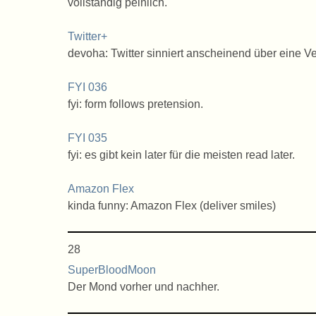
vollständig peinlich.
Twitter+
devoha: Twitter sinniert anscheinend über eine V
FYI 036
fyi: form follows pretension.
FYI 035
fyi: es gibt kein later für die meisten read later.
Amazon Flex
kinda funny: Amazon Flex (deliver smiles)
28
SuperBloodMoon
Der Mond vorher und nachher.