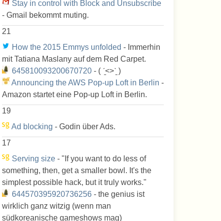
Stay in control with Block and Unsubscribe
- Gmail bekommt muting.
21
How the 2015 Emmys unfolded
- Immerhin
mit Tatiana Maslany auf dem Red Carpet.
645810093200670720
- ( ˊ̱˂˃ˋ̱ )
Announcing the AWS Pop-up Loft in Berlin
-
Amazon startet eine Pop-up Loft in Berlin.
19
Ad blocking
- Godin über Ads.
17
Serving size
- "If you want to do less of
something, then, get a smaller bowl. It's the
simplest possible hack, but it truly works."
644570395920736256
- the genius ist
wirklich ganz witzig (wenn man
südkoreanische gameshows mag)