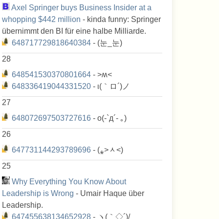
Axel Springer buys Business Insider at a
whopping $442 million
- kinda funny: Springer
übernimmt den BI für eine halbe Milliarde.
648717729818640384
- (눈_눈)
28
648541530370801664
- ˃ʍ˂
648336419044331520
- ι(｀ロ´)ノ
27
648072697503727616
- o(-`д´- ｡)
26
647731144293789696
- (⁎˃ᆺ˂)
25
Why Everything You Know About
Leadership is Wrong
- Umair Haque über
Leadership.
647455638134652928
- ヽ(｀◇´)/