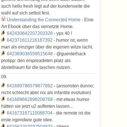
auch hello fresh legt auf der kundenseite die
wahl auf sich selbst fest.
Understanding the Connected Home
- Eine
Art Ebook über das vernetzte Home.
642430642207203328
- yps 40 !
642371611216187392
- humor ist, wenn
man als einziger über die eigenen witze lacht.
642369036559515648
- @guenterhack
protipp: den erspreadeten platz als
abstellraum für die taschen nutzen.
09
641689786579877892
- (ansonsten dunno;
nicht schlecht aber nix als infantile evolution)
641689662898208768
- mit etwas humor
hätten sie jetzt u2 auftreten lassen...
641673187110088704
- die remote ist die
erste irgendwie gute idee.
641663202032504832
- (diese