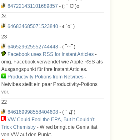
647221431101689857
- (;｀O´)o
24
646834685071523840
- ꉂ `o´ )
23
646529625552744448
- ( ‾᷅⚰‾᷄ )
Facebook uses RSS for Instant Articles
-
omg, Facebook verwendet wie Apple RSS als
Ausgangspunkt für ihre Instant Articles.
Productivity Potions from Netvibes
-
Netvibes stellt ein paar Productivity-Potions
vor.
22
646169998558404608
- (｀Д´)
VW Could Fool the EPA, But It Couldn't
Trick Chemistry
- Wired bringt die Genialität
von VW auf den Punkt.