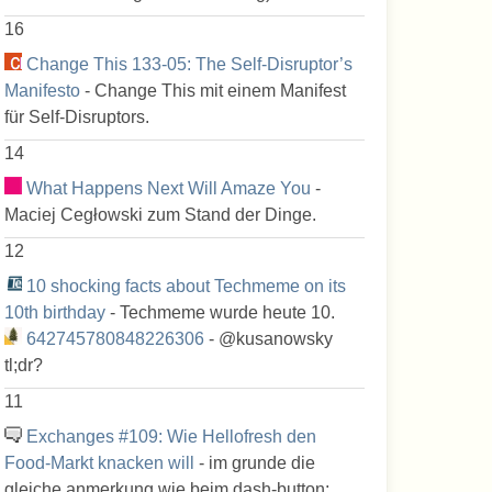
16
Change This 133-05: The Self-Disruptor’s
Manifesto
- Change This mit einem Manifest
für Self-Disruptors.
14
What Happens Next Will Amaze You
-
Maciej Cegłowski zum Stand der Dinge.
12
10 shocking facts about Techmeme on its
10th birthday
- Techmeme wurde heute 10.
642745780848226306
- @kusanowsky
tl;dr?
11
Exchanges #109: Wie Hellofresh den
Food-Markt knacken will
- im grunde die
gleiche anmerkung wie beim dash-button: