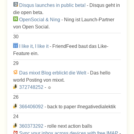
Disqus launches in public beta!
- Disqus geht in
die open beta.
OpenSocial & Ning
- Ning ist Launch-Partner
von Open Social.
30
I like it, I like it
- FriendFeed baut das Like-
Feature ein.
29
Das mixxt Blog erblickt die Welt
- Das hello
world Posting von mixxt.
372748252
- ☼
26
366406092
- back to paper #negativedialektik
24
360373292
- rolle next action balls
Sync your inbox across devices with free IMAP
-