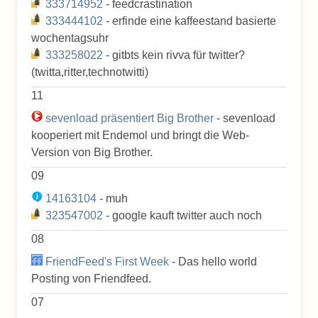
333714952
- feedcrastination
333444102
- erfinde eine kaffeestand basierte
wochentagsuhr
333258022
- gitbts kein rivva für twitter?
(twitta,ritter,technotwitti)
11
sevenload präsentiert Big Brother
- sevenload
kooperiert mit Endemol und bringt die Web-
Version von Big Brother.
09
14163104
- muh
323547002
- google kauft twitter auch noch
08
FriendFeed's First Week
- Das hello world
Posting von Friendfeed.
07