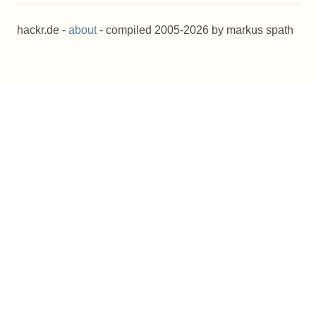
hackr.de -
about
- compiled 2005-2026 by markus spath