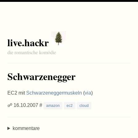
live.hackr
die romantische komödie
Schwarzenegger
EC2 mit
Schwarzeneggermuskeln
(
via
)
☍ 16.10.2007 #
amazon
ec2
cloud
kommentare