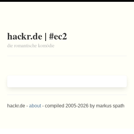
hackr.de | #ec2
die romantische komödie
hackr.de -
about
- compiled 2005-2026 by markus spath