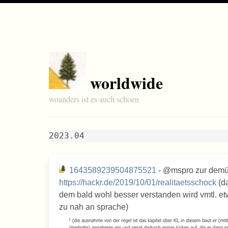
worldwide
woanders ist es auch schoen
2023.04
1643589239504875521
- @mspro zur demü
https://hackr.de/2019/10/01/realitaetsschock
(da
dem bald wohl besser verstanden wird vmtl. et
zu nah an sprache)