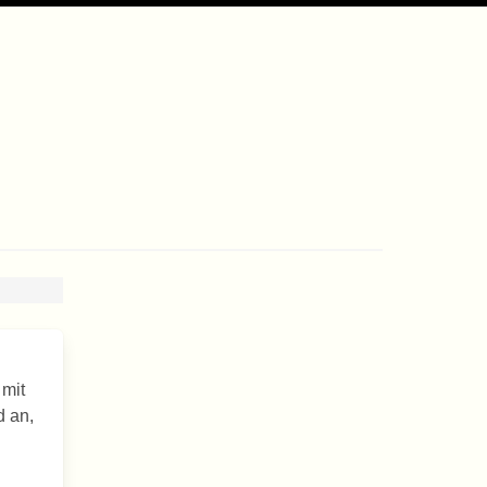
 mit
d an,