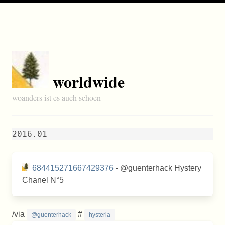
worldwide
woanders ist es auch schoen
2016.01
684415271667429376
- @guenterhack Hystery
Chanel N°5
/via
#
@guenterhack
hysteria