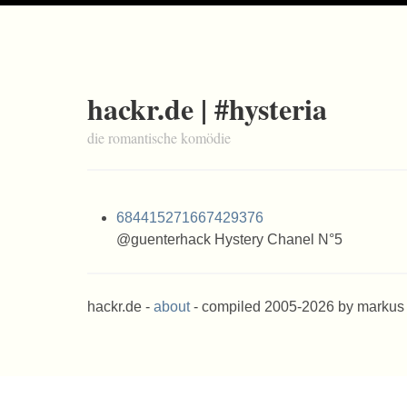
hackr.de | #hysteria
die romantische komödie
684415271667429376
@guenterhack Hystery Chanel N°5
hackr.de -
about
- compiled 2005-2026 by markus