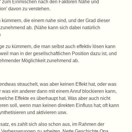
ng’ zum Einmischen nach den Faktoren Nähe und
tion’ davon zu verstehen.
u kümmern, die einem nahe sind, und der Grad dieser
 zunehmend ab. (Nähe kann sich dabei natürlich
)
ge zu kümmern, die man selbst auch effektiv lösen kann
weil man in der gesellschaftlichen Position dazu ist, und
bnehmender Möglichkeit zunehmend ab.
gendwas strauchelt, was aber keinen Effekt hat, oder was
er was ein anderer dann mit einem Anruf blockieren kann,
elche Effekte es überhaupt hat. Was aber auch nicht
en soll, wenn man keinen direkten Einfluss hat; oft kann
nthetisieren und aktivieren usw.
nsatz, es zahlt sich also schon aus, im Rahmen der
 Verbesserungen zu arbeiten. Nette Geschichte Opa,