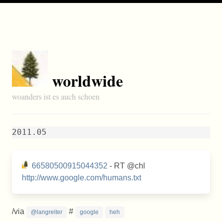
worldwide
woanders ist es auch schoen
2011.05
66580500915044352
- RT @chl
http://www.google.com/humans.txt
/via
#
@langreiter
google
heh