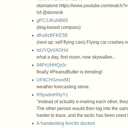
otamatone https://www.youtube.com/watch?v=
h/t @dominik
gPC2JKoNB65
(dog-based compass)
dKa9zBFKE5B
(next up: self flying cars) Flying car crashes
ibUYQvVADHd
what a day, first nixon, now skywalker...
94PrUHHQs5r
finally #PeanutButter is trending!
UF6CHGmoxM1
weather forecasting stone.
R9ysdmHNyYz
"Instead of actually e-mailing each other, t
The other person would then log into the sa
harder to trace, and the tactic has been used 
A handwriting font for doctors