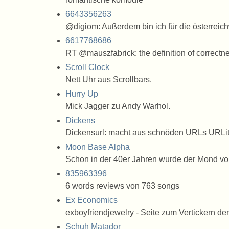
6643356263
@digiom: Außerdem bin ich für die österreic
6617768686
RT @mauszfabrick: the definition of correctn
Scroll Clock
Nett Uhr aus Scrollbars.
Hurry Up
Mick Jagger zu Andy Warhol.
Dickens
Dickensurl: macht aus schnöden URLs URLite
Moon Base Alpha
Schon in der 40er Jahren wurde der Mond vo
835963396
6 words reviews von 763 songs
Ex Economics
exboyfriendjewelry - Seite zum Vertickern d
Schuh Matador