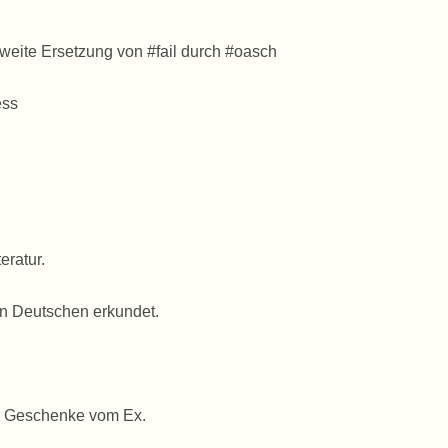
hweite Ersetzung von #fail durch #oasch
ess
ratur.
n Deutschen erkundet.
er Geschenke vom Ex.