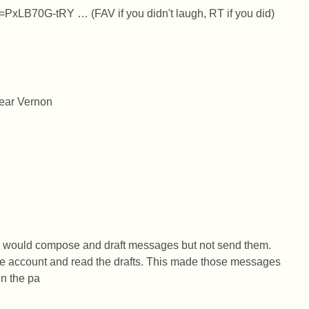
PxLB70G-tRY … (FAV if you didn't laugh, RT if you did)
 near Vernon
hey would compose and draft messages but not send them.
me account and read the drafts. This made those messages
in the pa