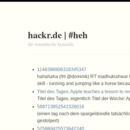
hackr.de | #heh
die romantische komödie
1146396906316345347
hahahaha (/ht @dominik) RT madhukishwar 
skill - running and jumping like a horse becau
Titel des Tages: Apple teaches a lesson to n
Titel des Tages, eigentlich Titel der Woche:
588713852541526016
(einen tag nach dem spargeldoodle tatsächli
gestolpert)
525969425573642240