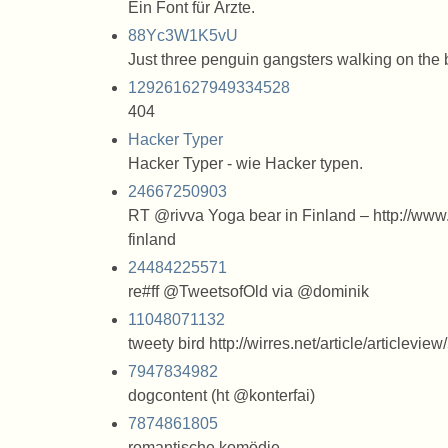
Ein Font für Ärzte.
88Yc3W1K5vU
Just three penguin gangsters walking on the
129261627949334528
404
Hacker Typer
Hacker Typer - wie Hacker typen.
24667250903
RT @rivva Yoga bear in Finland – http://www
finland
24484225571
re#ff @TweetsofOld via @dominik
11048071132
tweety bird http://wirres.net/article/articleview
7947834982
dogcontent (ht @konterfai)
7874861805
romantische komödie