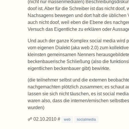
(nicht nur massenmedialen) Beschreibungsdiskurs
doof ist. Aber für die Schreiber ist das nicht doof
Nachsagens bewegen und dort halt die üblichen Ve
auch nicht doof, weil eben die Ebene des nachgem
Versuch das Eigentliche zu erklären oder Aussag
Und auch der ganze Komplex social media wird plö
vom eigenen Dialekt (aka web 2.0) zum kollekti
kleinsten gemeinsamen Nenners herausgebildeten B
beckenbauerische Schließung (also die funktion
eigentlichen beckenbauer gibt) bewirkte.
(die teilnehmer selbst und die externen beobac
nachgemachten plötzlich zusammen; es schaut aus
lassen sie sich nicht täuschen, es ist social medi
waren also, dass die internen/emischen selbstbes
wurden)
☍ 02.10.2010 #
web
socialmedia