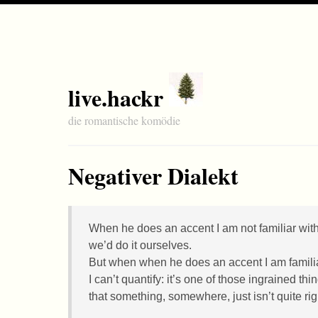
live.hackr
die romantische komödie
Negativer Dialekt
When he does an accent I am not familiar with
we’d do it ourselves.
But when when he does an accent I am familiar
I can’t quantify: it’s one of those ingrained t
that something, somewhere, just isn’t quite rig