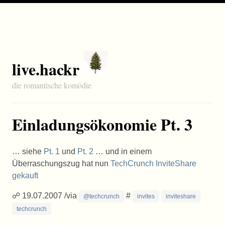
live.hackr
die romantische komödie
Einladungsökonomie Pt. 3
… siehe
Pt. 1
und
Pt. 2
… und in einem
Überraschungszug hat nun
TechCrunch InviteShare
gekauft
☍ 19.07.2007 /via
#
@techcrunch
invites
inviteshare
techcrunch