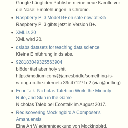
Google hängt den Publishern eine neue Karotte vor
die Nase: Empfehlungen in Chrome.
Raspberry Pi 3 Model B+ on sale now at $35
Raspberry Pi 3 gibts jetzt in Version B+.
XML is 20
XML wird 20.
dslabs datasets for teaching data science
Kleine Einführung in dslabs.
928183049325563904
blöder titel aber holy shit
https://medium.com/@jamesbridle/something-is-
wrong-on-the-internet-c39c471271d2 (via @oetting)
EconTalk: Nicholas Taleb on Work, the Minority
Rule, and Skin in the Game
Nicholas Taleb bei Econtalk im August 2017.
Rediscovering Mockingbird A Composer's
Amanuensis
Eine Art Wiederentdeckung von Mockingbird.