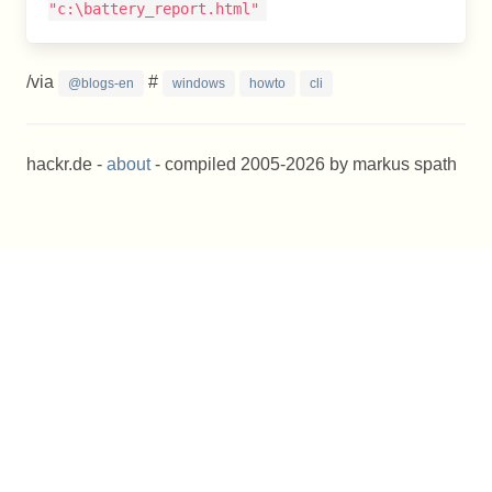
"c:\battery_report.html"
/via
#
@blogs-en
windows
howto
cli
hackr.de -
about
- compiled 2005-2026 by markus spath