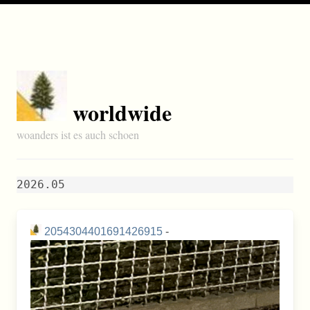
worldwide
woanders ist es auch schoen
2026.05
2054304401691426915
-