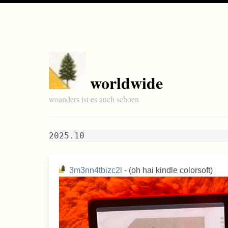
worldwide
woanders ist es auch schoen
2025.10
3m3nn4tbizc2l
- (oh hai kindle colorsoft)