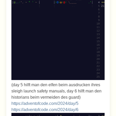
(day 5 hilft man den elfen beim ausdrucken ihres
sleigh launch safety manuals, day 6 hilft man den
historians beim vermeiden des guard)
https://adventofcode.com/2024/day/5
https://adventofcode.com/2024/day/6