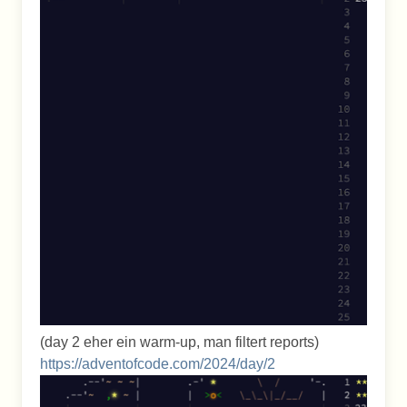
(day 2 eher ein warm-up, man filtert reports)
https://adventofcode.com/2024/day/2