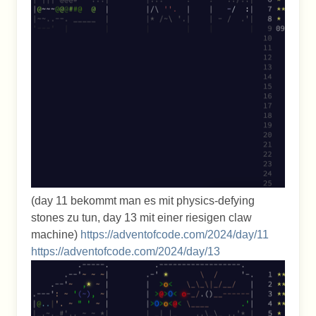
(day 11 bekommt man es mit physics-defying
stones zu tun, day 13 mit einer riesigen claw
machine)
https://adventofcode.com/2024/day/11
https://adventofcode.com/2024/day/13