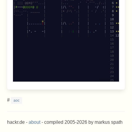
#
aoc
hackr.de -
about
- compiled 2005-2026 by markus spath