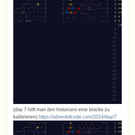
(day 7 hilft man den historians eine brücke zu
kalibrieren)
https://adventofcode.com/2024/day/7