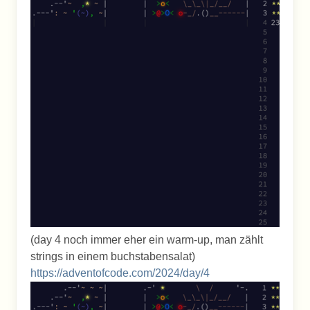
(day 4 noch immer eher ein warm-up, man zählt
strings in einem buchstabensalat)
https://adventofcode.com/2024/day/4