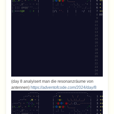
(day 8 analyisert man die resonanzräume von
antennen)
https://adventofcode.com/2024/day/8