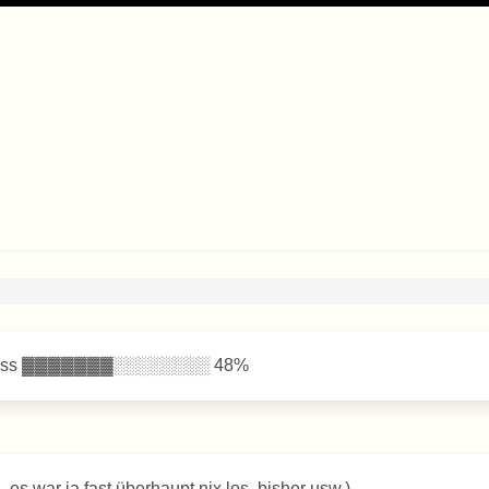
gress ▓▓▓▓▓▓▓░░░░░░░░ 48%
n, es war ja fast überhaupt nix los, bisher usw.)