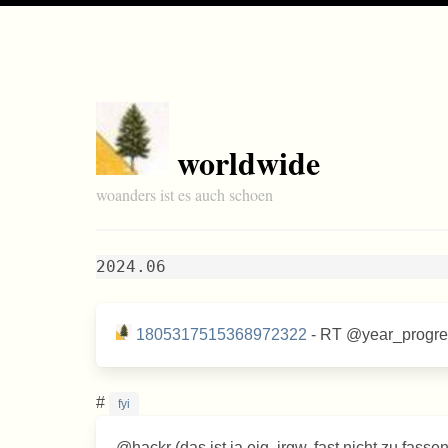
worldwide
woanders ist es auch schoen
2024.06
1805317515368972322
- RT @year_pro
#
fyi
@hackr (das ist ja eig. irgw. fast nicht zu fasse