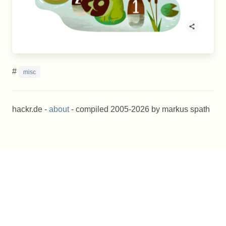
#
misc
hackr.de -
about
- compiled 2005-2026 by markus spath