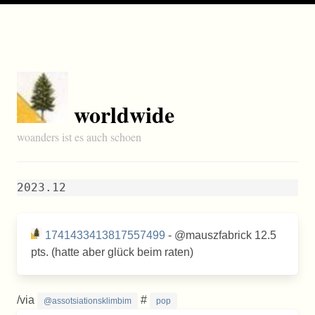
worldwide
woanders ist es auch schoen
2023.12
1741433413817557499
- @mauszfabrick 12.5
pts. (hatte aber glück beim raten)
/via
#
@assotsiationsklimbim
pop