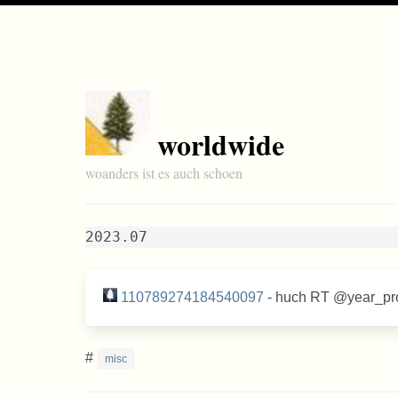
worldwide
woanders ist es auch schoen
2023.07
110789274184540097
- huch RT @year_
#
misc