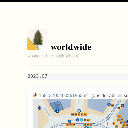
worldwide
woanders ist es auch schoen
2023.07
1681370040036196352
- (aus der abt. es 