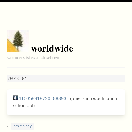
worldwide
woanders ist es auch schoen
2023.05
110358919720188893
- (amslerich wacht auch
schon auf)
#
ornithology