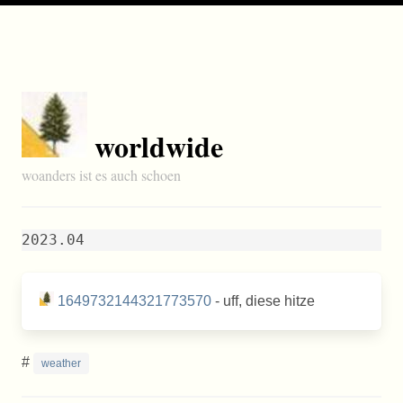
worldwide
woanders ist es auch schoen
2023.04
1649732144321773570
- uff, diese hitze
#
weather