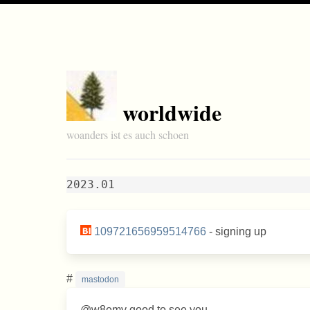
worldwide
woanders ist es auch schoen
2023.01
109721656959514766
- signing up
#
mastodon
@w8emv good to see you