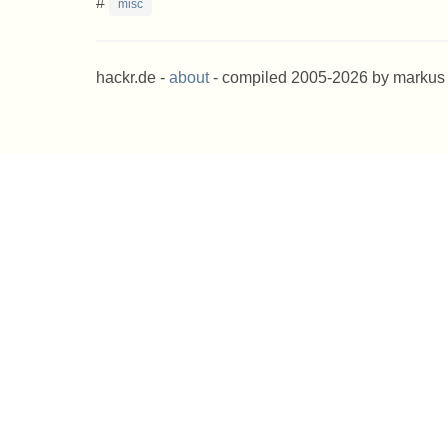
#
misc
hackr.de -
about
- compiled 2005-2026 by markus