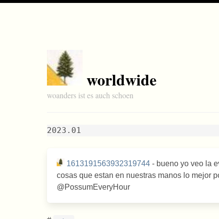
worldwide
woanders ist es auch schoen
2023.01
1613191563932319744
- bueno yo veo la e
cosas que estan en nuestras manos lo mejor p
@PossumEveryHour