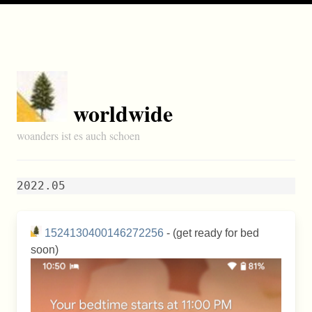
worldwide
woanders ist es auch schoen
2022.05
1524130400146272256
- (get ready for bed
soon)