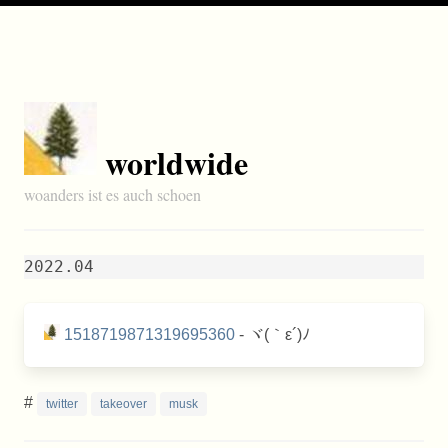
worldwide
woanders ist es auch schoen
2022.04
1518719871319695360
- ヾ(｀ε´)ﾉ
#
twitter
takeover
musk