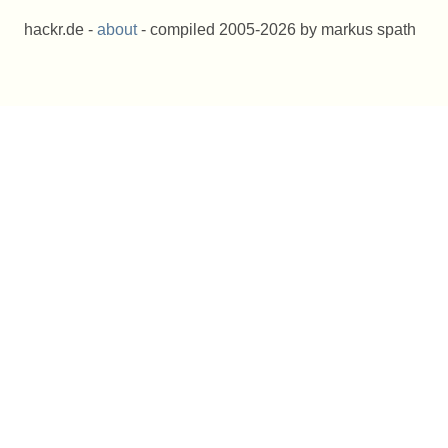
hackr.de -
about
- compiled 2005-2026 by markus spath