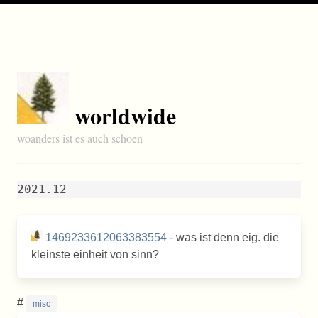
worldwide
woanders ist es auch schoen
2021.12
1469233612063383554
- was ist denn eig. die
kleinste einheit von sinn?
#
misc