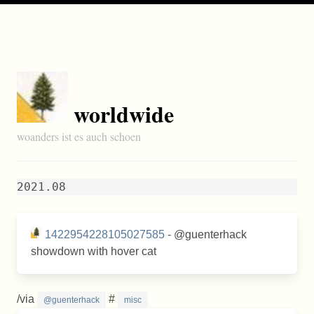
worldwide
woanders ist es auch schoen
2021.08
1422954228105027585
- @guenterhack
showdown with hover cat
/via
#
@guenterhack
misc