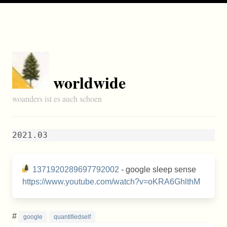
worldwide
woanders ist es auch schoen
2021.03
1371920289697792002
- google sleep sense
https://www.youtube.com/watch?v=oKRA6GhlthM
#
google
quantifiedself