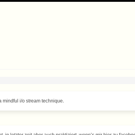
a mindful i/o stream technique.
in letzter zeit aber auch praktiziert, wenn’s mir hier zu facebo