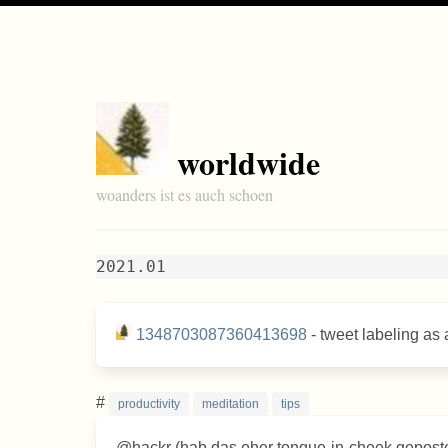
worldwide
woanders ist es auch schoen
2021.01
1348703087360413698
- tweet labeling as 
#
productivity
meditation
tips
@hackr (hab das eher tongue-in-cheek gepostet, 