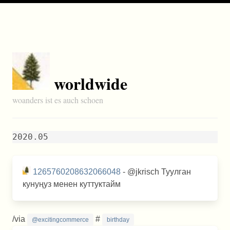
worldwide
woanders ist es auch schoen
2020.05
1265760208632066048
- @jkrisch Туулган
кунуңуз менен куттуктайм
/via
#
@excitingcommerce
birthday