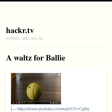
hackr.tv
keynotes, talks, ads, etc.
A waltz for Ballie
[→
https://www.youtube.com/watch?v=Cg9q-