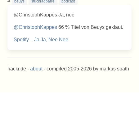
#
beuys
stuckradbarre
podcast
@ChristophKappes Ja, nee
@ChristophKappes
66 % Titel von Beuys geklaut.
Spotify – Ja Ja, Nee Nee
hackr.de -
about
- compiled 2005-2026 by markus spath