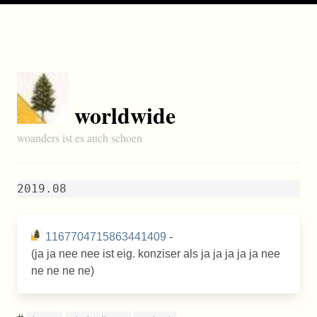
worldwide
woanders ist es auch schoen
2019.08
1167704715863441409
-
(ja ja nee nee ist eig. konziser als ja ja ja ja ja nee
ne ne ne ne)