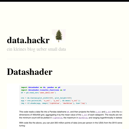
data.hackr
ein kleines blog ueber small data
Datashader