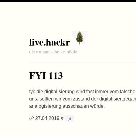
live.hackr
die romantische komödie
FYI 113
fyi
: die digitalisierung wird fast immer vom falsch
uns, sollten wir vom zustand der digitalisiertge
analogisierung ausschauen würde.
☍ 27.04.2019 #
fyi