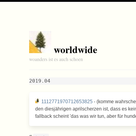
worldwide
woanders ist es auch schoen
2019.04
1112771970712653825
- (komme wahrschein
den diesjährigen aprilscherzen ist, dass es kein 
fallback scheint 'das was wir tun, aber für hunde