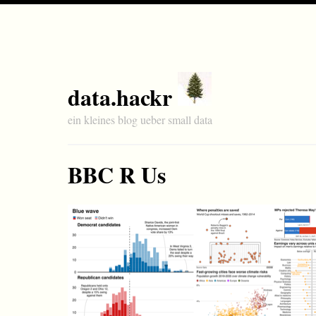
data.hackr
ein kleines blog ueber small data
BBC R Us