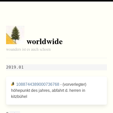
worldwide
woanders ist es auch schoen
2019.01
1088744389000736768
- (vorverlegter)
höhepunkt des jahres, abfahrt d. herren in
kitzbühel