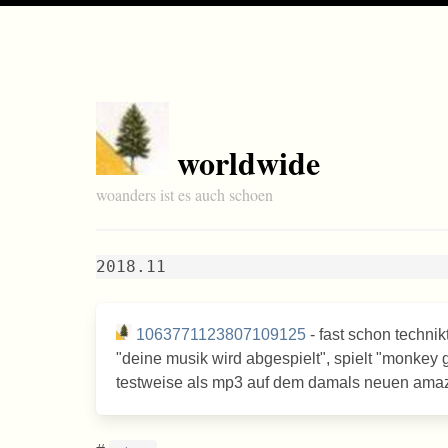
worldwide
woanders ist es auch schoen
2018.11
1063771123807109125
- fast schon techni
"deine musik wird abgespielt", spielt "monkey 
testweise als mp3 auf dem damals neuen amazo