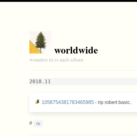
worldwide
woanders ist es auch schoen
2018.11
1058754381783465985
- rip robert basic.
#
rip