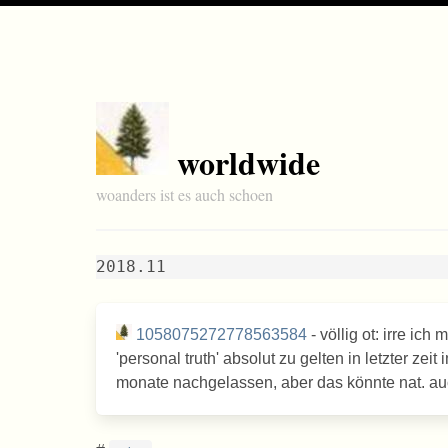
worldwide
woanders ist es auch schoen
2018.11
1058075272778563584
- völlig ot: irre i
'personal truth' absolut zu gelten in letzter ze
monate nachgelassen, aber das könnte nat. auc