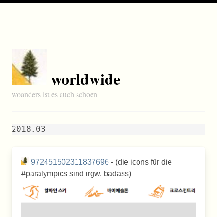
worldwide
woanders ist es auch schoen
2018.03
972451502311837696
- (die icons für die
#paralympics sind irgw. badass)